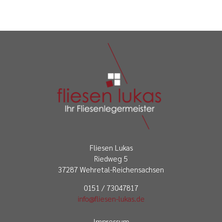
Fliesen Lukas
Riedweg 5
37287 Wehretal-Reichensachsen
0151 / 73047817
info@fliesen-lukas.de
Impressum