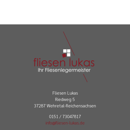
Fliesen Lukas
Riedweg 5
37287 Wehretal-Reichensachsen
0151 / 73047817
info@fliesen-lukas.de